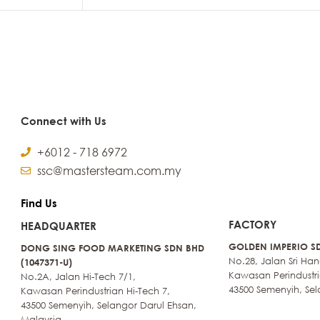
Connect with Us
+6012 - 718 6972
ssc@mastersteam.com.my
Find Us
FACTORY
HEADQUARTER
GOLDEN IMPERIO SD
DONG SING FOOD MARKETING SDN BHD
No.28, Jalan Sri Ha
(1047371-U)
Kawasan Perindustri
No.2A, Jalan Hi-Tech 7/1,
43500 Semenyih, Sel
Kawasan Perindustrian Hi-Tech 7,
43500 Semenyih, Selangor Darul Ehsan,
Malaysia.