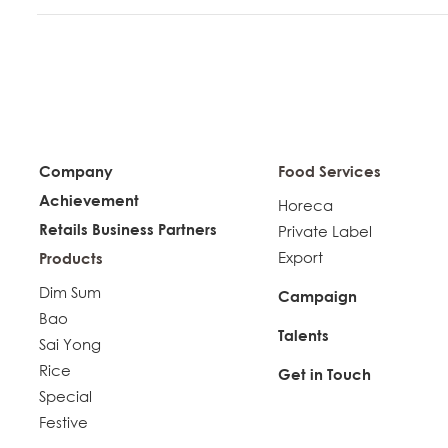
Company
Food Services
Achievement
Horeca
Retails Business Partners
Private Label
Export
Products
Dim Sum
Campaign
Bao
Talents
Sai Yong
Rice
Get in Touch
Special
Festive