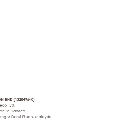
N BHD (1320496-X)
neco 1/8,
an Sri Haneco,
angor Darul Ehsan, Malaysia.