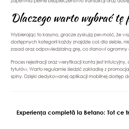
zapewnia pełne bezpieczeństwo transakcji oraz dostę
Dlaczego warto wybrać tę 
Wybierając to kasyno, gracze zyskują pewność, że ws
dostępnych kategorii każdy znajdzie coś dla siebie, 
zasad oraz odpowiedzialną grę, co stanowi ogromny 
Proces rejestracji oraz weryfikacji konta jest intuicy
tytułów. Warto regularnie śledzić zakładkę z promoc
spiny. Dzięki dedykowanej aplikacji mobilnej dostęp 
Experiența completă la Betano: Tot ce t