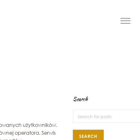
Search
strowanych użytkowników.
ównej operatora. Serwis
SEARCH