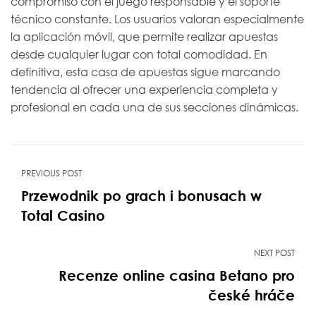
compromiso con el juego responsable y el soporte
técnico constante. Los usuarios valoran especialmente
la aplicación móvil, que permite realizar apuestas
desde cualquier lugar con total comodidad. En
definitiva, esta casa de apuestas sigue marcando
tendencia al ofrecer una experiencia completa y
profesional en cada una de sus secciones dinámicas.
PREVIOUS POST
Przewodnik po grach i bonusach w
Total Casino
NEXT POST
Recenze online casina Betano pro
české hráče