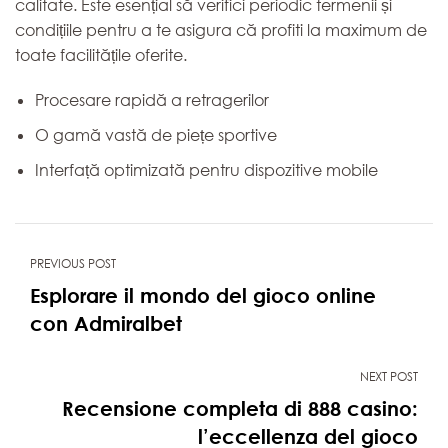
calitate. Este esențial să verifici periodic termenii și
condițiile pentru a te asigura că profiti la maximum de
toate facilitățile oferite.
Procesare rapidă a retragerilor
O gamă vastă de piețe sportive
Interfață optimizată pentru dispozitive mobile
PREVIOUS POST
Esplorare il mondo del gioco online
con Admiralbet
NEXT POST
Recensione completa di 888 casino:
l’eccellenza del gioco