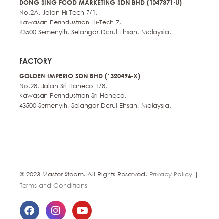
DONG SING FOOD MARKETING SDN BHD (1047371-U)
No.2A, Jalan Hi-Tech 7/1,
Kawasan Perindustrian Hi-Tech 7,
43500 Semenyih, Selangor Darul Ehsan, Malaysia.
FACTORY
GOLDEN IMPERIO SDN BHD (1320496-X)
No.28, Jalan Sri Haneco 1/8,
Kawasan Perindustrian Sri Haneco,
43500 Semenyih, Selangor Darul Ehsan, Malaysia.
© 2023 Master Steam. All Rights Reserved.
Privacy Policy
|
Terms and Conditions