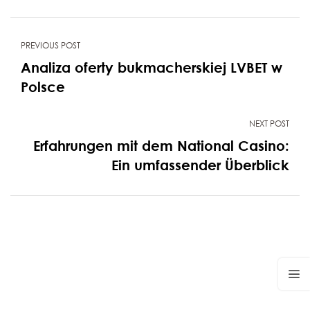
PREVIOUS POST
Analiza oferty bukmacherskiej LVBET w
Polsce
NEXT POST
Erfahrungen mit dem National Casino:
Ein umfassender Überblick