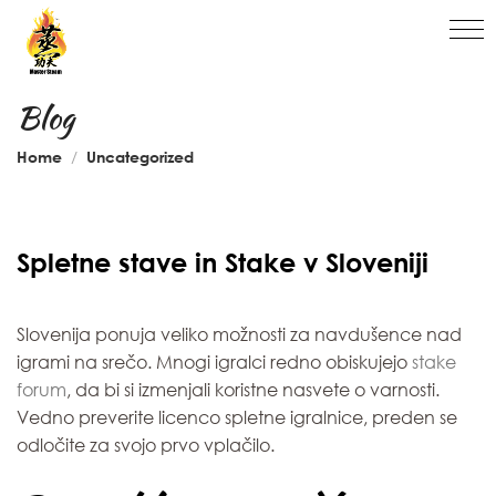
Blog
Home
Uncategorized
Spletne stave in Stake v Sloveniji
Slovenija ponuja veliko možnosti za navdušence nad
igrami na srečo. Mnogi igralci redno obiskujejo
stake
forum
, da bi si izmenjali koristne nasvete o varnosti.
Vedno preverite licenco spletne igralnice, preden se
odločite za svojo prvo vplačilo.