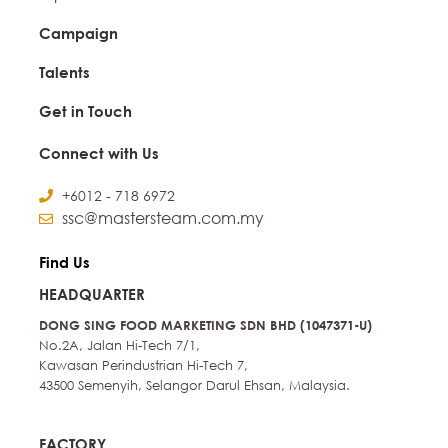
Campaign
Talents
Get in Touch
Connect with Us
+6012 - 718 6972
ssc@mastersteam.com.my
Find Us
HEADQUARTER
DONG SING FOOD MARKETING SDN BHD (1047371-U)
No.2A, Jalan Hi-Tech 7/1,
Kawasan Perindustrian Hi-Tech 7,
43500 Semenyih, Selangor Darul Ehsan, Malaysia.
FACTORY