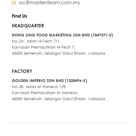
ssc@mastersteam.com.my
Find Us
HEADQUARTER
DONG SING FOOD MARKETING SDN BHD (1047371-U)
No.2A, Jalan Hi-Tech 7/1,
Kawasan Perindustrian Hi-Tech 7,
43500 Semenyih, Selangor Darul Ehsan, Malaysia.
FACTORY
GOLDEN IMPERIO SDN BHD (1320496-X)
No.28, Jalan Sri Haneco 1/8,
Kawasan Perindustrian Sri Haneco,
43500 Semenyih, Selangor Darul Ehsan, Malaysia.