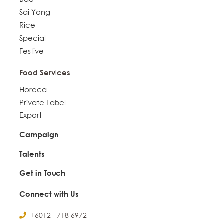
Sai Yong
Rice
Special
Festive
Food Services
Horeca
Private Label
Export
Campaign
Talents
Get in Touch
Connect with Us
+6012 - 718 6972