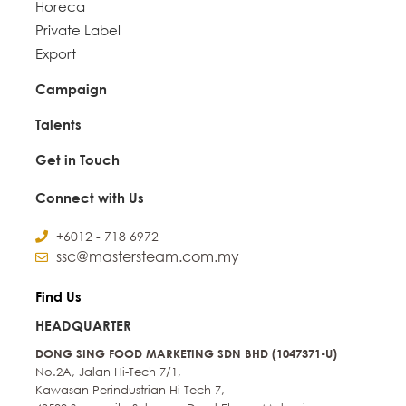
Horeca
Private Label
Export
Campaign
Talents
Get in Touch
Connect with Us
+6012 - 718 6972
ssc@mastersteam.com.my
Find Us
HEADQUARTER
DONG SING FOOD MARKETING SDN BHD (1047371-U)
No.2A, Jalan Hi-Tech 7/1,
Kawasan Perindustrian Hi-Tech 7,