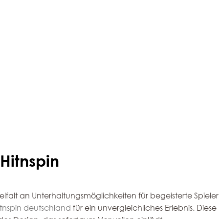
 Hitnspin
falt an Unterhaltungsmöglichkeiten für begeisterte Spiele
itnspin deutschland
für ein unvergleichliches Erlebnis. Dies