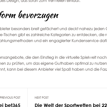
es Design, das sofort zum Verweilen einlädt.
form bevorzugen
Anbieter besonders breit gefächert und deckt nahezu jede
ve-Tischen gibt es zahlreiche Kategorien zu entdecken, die
szahlungsmethoden und ein engagierter Kundenservice dafür
angebote, die den Einstieg in die virtuelle Spielwelt noch r
onen zu prüfen, um das eigene Guthaben optimal zu nutzen
nnt, kann bei diesem Anbieter viel Spaß haben und die Fasz
PREVIOUS POST
NEXT POST
ej bet365
Die Welt der Sportwetten bei 