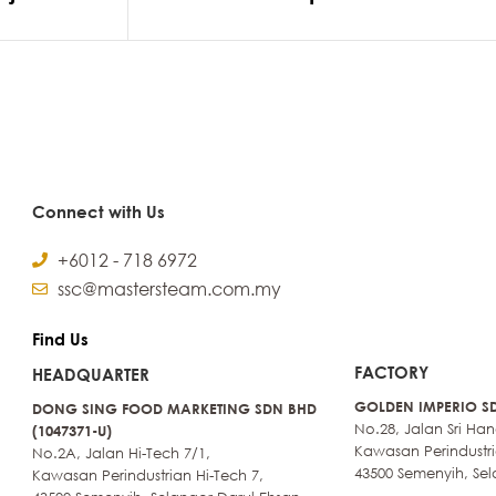
Connect with Us
+6012 - 718 6972
ssc@mastersteam.com.my
Find Us
FACTORY
HEADQUARTER
GOLDEN IMPERIO SD
DONG SING FOOD MARKETING SDN BHD
No.28, Jalan Sri Ha
(1047371-U)
Kawasan Perindustri
No.2A, Jalan Hi-Tech 7/1,
43500 Semenyih, Sel
Kawasan Perindustrian Hi-Tech 7,