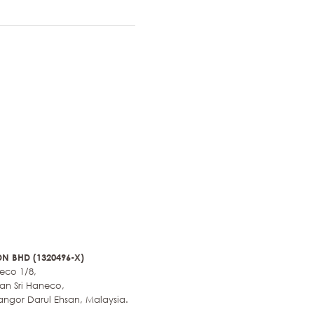
N BHD (1320496-X)
neco 1/8,
an Sri Haneco,
angor Darul Ehsan, Malaysia.