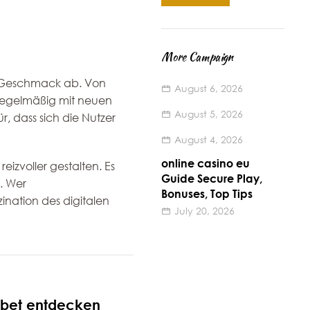
More Campaign
n Geschmack ab. Von
August 6, 2026
 regelmäßig mit neuen
August 5, 2026
, dass sich die Nutzer
August 4, 2026
online casino eu
eizvoller gestalten. Es
Guide Secure Play,
. Wer
Bonuses, Top Tips
ination des digitalen
July 20, 2026
22bet entdecken