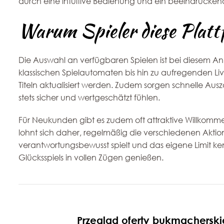
durch eine intuitive Bedienung und ein beeindruckend
Warum Spieler diese Platt
Die Auswahl an verfügbaren Spielen ist bei diesem 
klassischen Spielautomaten bis hin zu aufregenden Li
Titeln aktualisiert werden. Zudem sorgen schnelle Au
stets sicher und wertgeschätzt fühlen.
Für Neukunden gibt es zudem oft attraktive Willkommens
lohnt sich daher, regelmäßig die verschiedenen Akti
verantwortungsbewusst spielt und das eigene Limit ke
Glücksspiels in vollen Zügen genießen.
Przegląd oferty bukmacherski