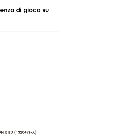
ienza di gioco su
N BHD (1320496-X)