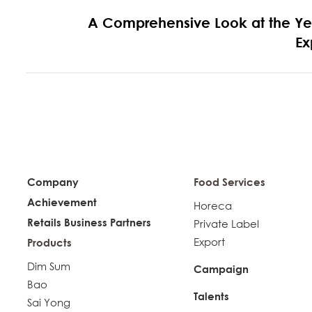
A Comprehensive Look at the Ye
Ex
Company
Food Services
Achievement
Horeca
Retails Business Partners
Private Label
Export
Products
Dim Sum
Campaign
Bao
Talents
Sai Yong