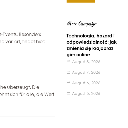
More Campaign
s-Events. Besonders
Technologia, hazard i
variiert, findet hier:
odpowiedzialność: jak
zmienia się krajobraz
gier online
August 8, 2026
August 7, 2026
August 6, 2026
che überzeugt. Die
August 5, 2026
hnt sich für alle, die Wert