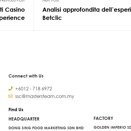
PREVIOUS POST
NEXT POST
ti Casino
Analisi approfondita dell’esper
perience
Betclic
Connect with Us
+6012 - 718 6972
ssc@mastersteam.com.my
Find Us
FACTORY
HEADQUARTER
GOLDEN IMPERIO SD
DONG SING FOOD MARKETING SDN BHD