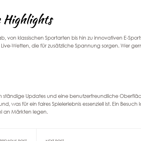
 Highlights
, von klassischen Sportarten bis hin zu innovativen E-Sport
Live-Wetten, die für zusätzliche Spannung sorgen. Wer gerne 
rch ständige Updates und eine benutzerfreundliche Oberflä
, was für ein faires Spielerlebnis essenziell ist. Ein Besuch lo
hl an Märkten legen.