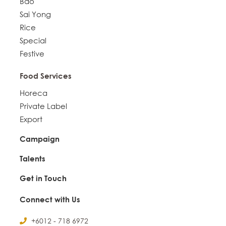
Bao
Sai Yong
Rice
Special
Festive
Food Services
Horeca
Private Label
Export
Campaign
Talents
Get in Touch
Connect with Us
+6012 - 718 6972