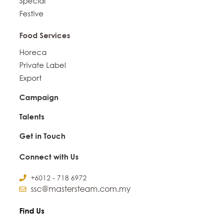
Special
Festive
Food Services
Horeca
Private Label
Export
Campaign
Talents
Get in Touch
Connect with Us
+6012 - 718 6972
ssc@mastersteam.com.my
Find Us