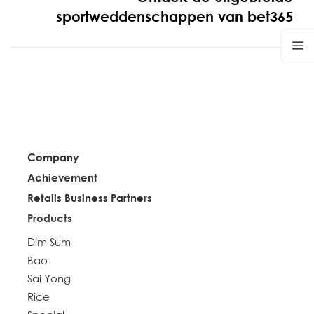
sportweddenschappen van bet365
Company
Achievement
Retails Business Partners
Products
Dim Sum
Bao
Sai Yong
Rice