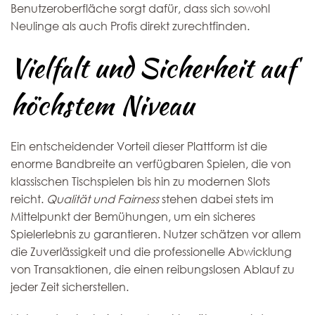
Benutzeroberfläche sorgt dafür, dass sich sowohl
Neulinge als auch Profis direkt zurechtfinden.
Vielfalt und Sicherheit auf
höchstem Niveau
Ein entscheidender Vorteil dieser Plattform ist die
enorme Bandbreite an verfügbaren Spielen, die von
klassischen Tischspielen bis hin zu modernen Slots
reicht.
Qualität und Fairness
stehen dabei stets im
Mittelpunkt der Bemühungen, um ein sicheres
Spielerlebnis zu garantieren. Nutzer schätzen vor allem
die Zuverlässigkeit und die professionelle Abwicklung
von Transaktionen, die einen reibungslosen Ablauf zu
jeder Zeit sicherstellen.