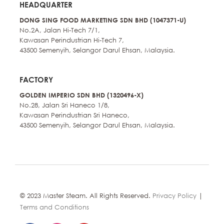
HEADQUARTER
DONG SING FOOD MARKETING SDN BHD (1047371-U)
No.2A, Jalan Hi-Tech 7/1,
Kawasan Perindustrian Hi-Tech 7,
43500 Semenyih, Selangor Darul Ehsan, Malaysia.
FACTORY
GOLDEN IMPERIO SDN BHD (1320496-X)
No.28, Jalan Sri Haneco 1/8,
Kawasan Perindustrian Sri Haneco,
43500 Semenyih, Selangor Darul Ehsan, Malaysia.
© 2023 Master Steam. All Rights Reserved.
Privacy Policy
|
Terms and Conditions