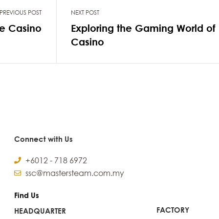
PREVIOUS POST
NEXT POST
ake Casino
Exploring the Gaming World of
Casino
Connect with Us
+6012 - 718 6972
ssc@mastersteam.com.my
Find Us
FACTORY
HEADQUARTER