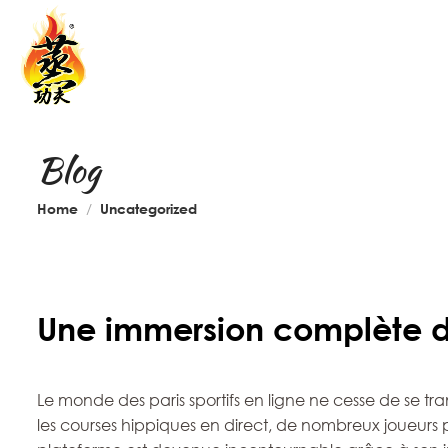
Blog
Home
Uncategorized
Une immersion complète da
Le monde des paris sportifs en ligne ne cesse de se tran
les courses hippiques en direct, de nombreux joueurs p