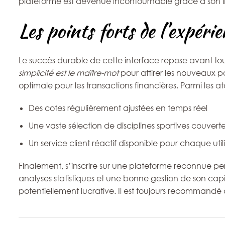
plateforme est devenue incontournable grâce à son inte
Les points forts de l’expérie
Le succès durable de cette interface repose avant tout
simplicité est le maître-mot
pour attirer les nouveaux p
optimale pour les transactions financières. Parmi les a
Des cotes régulièrement ajustées en temps réel
Une vaste sélection de disciplines sportives couvert
Un service client réactif disponible pour chaque util
Finalement, s’inscrire sur une plateforme reconnue p
analyses statistiques et une bonne gestion de son capi
potentiellement lucrative. Il est toujours recommandé 