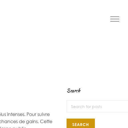
Search
us intenses. Pour suivre
 chances de gains. Cette
SEARCH