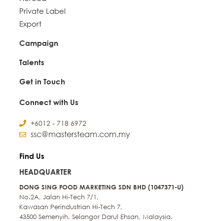
Private Label
Export
Campaign
Talents
Get in Touch
Connect with Us
+6012 - 718 6972
ssc@mastersteam.com.my
Find Us
HEADQUARTER
DONG SING FOOD MARKETING SDN BHD (1047371-U)
No.2A, Jalan Hi-Tech 7/1,
Kawasan Perindustrian Hi-Tech 7,
43500 Semenyih, Selangor Darul Ehsan, Malaysia.