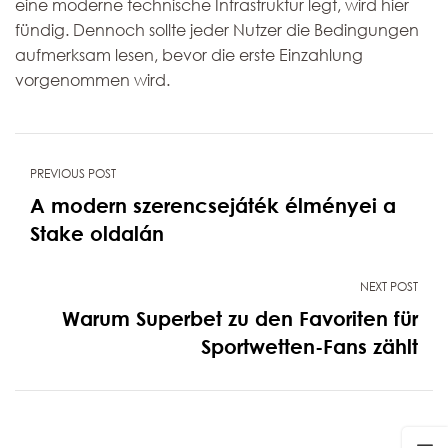
eine moderne technische Infrastruktur legt, wird hier
fündig. Dennoch sollte jeder Nutzer die Bedingungen
aufmerksam lesen, bevor die erste Einzahlung
vorgenommen wird.
PREVIOUS POST
A modern szerencsejáték élményei a
Stake oldalán
NEXT POST
Warum Superbet zu den Favoriten für
Sportwetten-Fans zählt